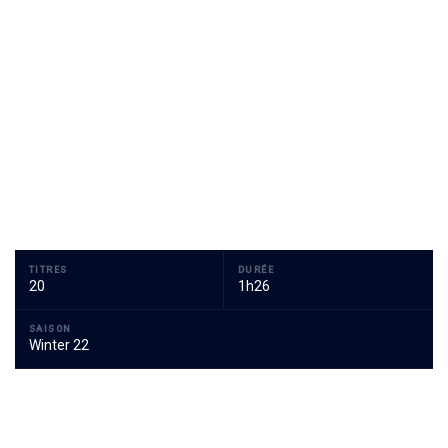
TITRES
DURÉE
20
1h26
SAISON
Winter 22