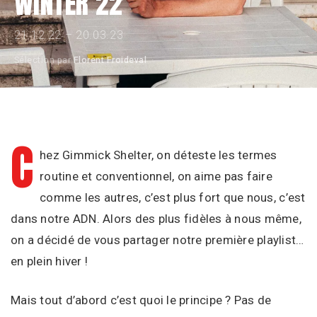
WINTER 22
REVIEW
21.12.22 – 20.03.23
Sélection par
Florent Froideval
·
PLAYLIST
AGENDA
C
hez Gimmick Shelter, on déteste les termes
routine et conventionnel, on aime pas faire
comme les autres, c’est plus fort que nous, c’est
Instagram
Facebook
WhatsAp
Spotify
dans notre ADN. Alors des plus fidèles à nous même,
on a décidé de vous partager notre première playlist…
en plein hiver !
Mais tout d’abord c’est quoi le principe ? Pas de