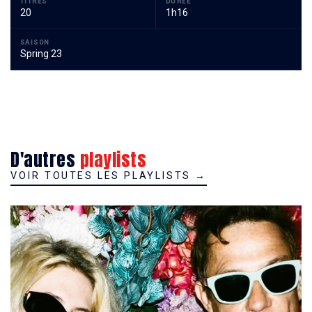
TITRES
DURÉE
20
1h16
SAISON
Spring 23
D'autres
playlists
VOIR TOUTES LES PLAYLISTS
→