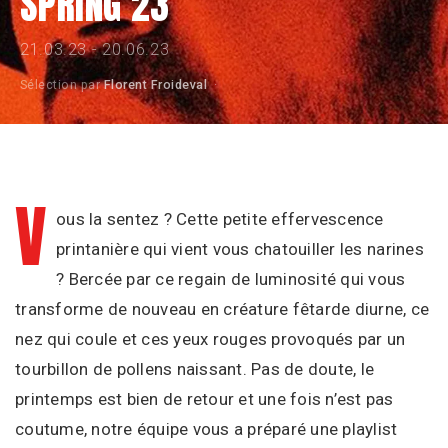
SPRING 23
REVIEW
21.03.23 - 20.06.23
Sélection par
Florent Froideval
·
PLAYLIST
AGENDA
V
ous la sentez ? Cette petite effervescence
printanière qui vient vous chatouiller les narines
? Bercée par ce regain de luminosité qui vous
Instagram
Facebook
WhatsAp
Spotify
transforme de nouveau en créature fêtarde diurne, ce
nez qui coule et ces yeux rouges provoqués par un
tourbillon de pollens naissant. Pas de doute, le
printemps est bien de retour et une fois n’est pas
coutume, notre équipe vous a préparé une playlist