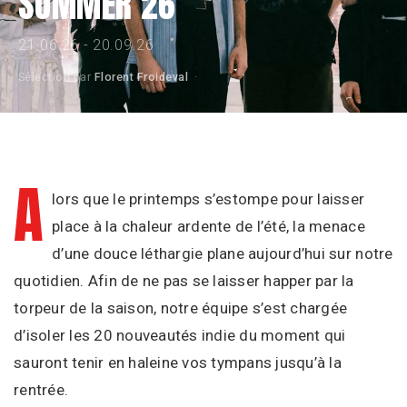
SUMMER 26
REVIEW
21.06.26 - 20.09.26
Sélection par
Florent Froideval
·
PLAYLIST
AGENDA
A
lors que le printemps s’estompe pour laisser
place à la chaleur ardente de l’été, la menace
d’une douce léthargie plane aujourd’hui sur notre
Instagram
Facebook
WhatsAp
Spotify
quotidien. Afin de ne pas se laisser happer par la
torpeur de la saison, notre équipe s’est chargée
d’isoler les 20 nouveautés indie du moment qui
sauront tenir en haleine vos tympans jusqu’à la
rentrée.