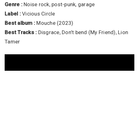
Genre :
Noise rock, post-punk, garage
Label :
Vicious Circle
Best album :
Mouche (2023)
Best Tracks :
Disgrace, Don’t bend (My Friend), Lion
Tamer
Annabel Lee
Genre :
Indie rock, Garage
Label :
Luik Music