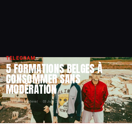
TELEGRAM
5 FORMATIONS BELGES À
CONSOMMER SANS
MODÉRATION
Par Florent Froideval ·
03 Juin 2026